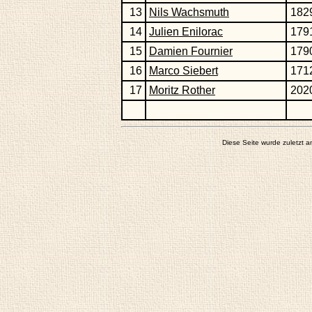
13
Nils Wachsmuth
182
14
Julien Enilorac
179
15
Damien Fournier
179
16
Marco Siebert
171
17
Moritz Rother
202
Diese Seite wurde zuletzt 