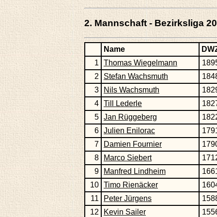
2. Mannschaft - Bezirksliga 2
Name
DW
1
Thomas Wiegelmann
189
2
Stefan Wachsmuth
184
3
Nils Wachsmuth
182
4
Till Lederle
182
5
Jan Rüggeberg
182
6
Julien Enilorac
179
7
Damien Fournier
179
8
Marco Siebert
171
9
Manfred Lindheim
166
10
Timo Rienäcker
160
11
Peter Jürgens
158
12
Kevin Sailer
155