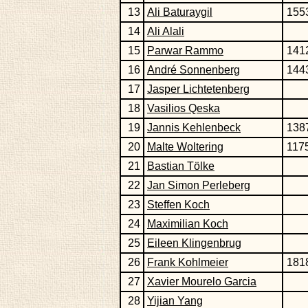
13
Ali Baturaygil
155
14
Ali Alali
15
Parwar Rammo
141
16
André Sonnenberg
144
17
Jasper Lichtetenberg
18
Vasilios Qeska
19
Jannis Kehlenbeck
138
20
Malte Woltering
117
21
Bastian Tölke
22
Jan Simon Perleberg
23
Steffen Koch
24
Maximilian Koch
25
Eileen Klingenbrug
26
Frank Kohlmeier
181
27
Xavier Mourelo Garcia
28
Yijian Yang