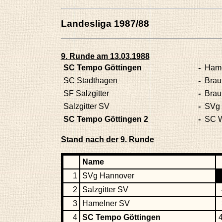
Landesliga 1987/88
9. Runde am 13.03.1988
SC Tempo Göttingen
-
Hame
SC Stadthagen
-
Brau
SF Salzgitter
-
Brau
Salzgitter SV
-
SVg 
SC Tempo Göttingen 2
-
SC W
Stand nach der 9. Runde
Name
1
SVg Hannover
2
Salzgitter SV
3
Hamelner SV
4
SC Tempo Göttingen