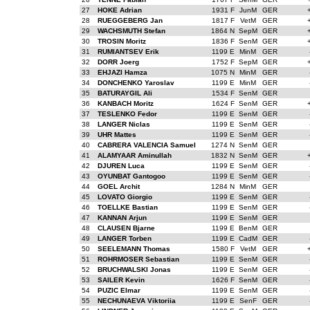
27
HOKE Adrian
1931 F
JunM
GER
28
RUEGGEBERG Jan
1817 F
VetM
GER
29
WACHSMUTH Stefan
1864 N
SepM
GER
30
TROSIN Moritz
1836 F
SenM
GER
31
RUMIANTSEV Erik
1199 E
MinM
GER
32
DORR Joerg
1752 F
SepM
GER
33
EHJAZI Hamza
1075 N
MinM
GER
34
DONCHENKO Yaroslav
1199 E
MinM
GER
35
BATURAYGIL Ali
1534 F
SenM
GER
36
KANBACH Moritz
1624 F
SenM
GER
37
TESLENKO Fedor
1199 E
SenM
GER
38
LANGER Niclas
1199 E
SenM
GER
39
UHR Mattes
1199 E
SenM
GER
40
CABRERA VALENCIA Samuel
1274 N
SenM
GER
41
ALAMYAAR Aminullah
1832 N
SenM
GER
42
DJUREN Luca
1199 E
SenM
GER
43
OYUNBAT Gantogoo
1199 E
SenM
GER
44
GOEL Archit
1284 N
MinM
GER
45
LOVATO Giorgio
1199 E
SenM
GER
46
TOELLKE Bastian
1199 E
SenM
GER
47
KANNAN Arjun
1199 E
SenM
GER
48
CLAUSEN Bjarne
1199 E
BenM
GER
49
LANGER Torben
1199 E
CadM
GER
50
SEELEMANN Thomas
1580 F
VetM
GER
51
ROHRMOSER Sebastian
1199 E
SenM
GER
52
BRUCHWALSKI Jonas
1199 E
SenM
GER
53
SAILER Kevin
1626 F
SenM
GER
54
PUZIC Elmar
1199 E
SenM
GER
55
NECHUNAEVA Viktoriia
1199 E
SenF
GER