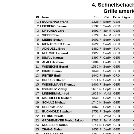
4. Schnellschac
Grille améri
Pl
Nom
Elo
Cat.
Fede
Ligue
1
f
BUCHENAU Frank
2226 F
SepM
GER
2
f
FIEBERG Samuel
2132 F
SenM
GER
3
DRYGALA Lars
1991 F
JunM
GER
4
SIEBER Bert
2129 F
JunM
GER
5
LIEBIG Stefan
2001 F
SepM
GER
6
RIENAECKER Timo
1622 F
SenM
GER
7
ADIGUZEL Eray
1882 F
SenM
TUR
8
MUECKE Leonard
1927 F
SenM
GER
9
ISMAIL Nauras
1897 F
CadM
GER
10
ALALI Hashem
2006 F
CadM
GER
11
WIENECKE Bernd
1536 N
SenM
GER
12
DIRKS Simon
1849 F
SenM
GER
13
REITER Emil
1942 F
SenM
CRO
14
PREUSS Oliver
1794 N
SenM
GER
15
WIEGELMANN Thomas
1900 F
SepM
GER
16
SVIRIDOV Vitaliy
1605 N
SepM
GER
17
LINDHEIM Manfred
1622 N
VetM
GER
18
MAIHOEFER Michael
1849 F
SenM
GER
19
SCHULZ Michael
1746 N
SenM
GER
20
SEER Maurice
1867 F
SenM
GER
21
BUCHHOLZ Stephan
1751 F
SepM
GER
22
PETIKO Nikolai
1199 E
VetM
GER
23
GRONEMEYER Moritz Jakob
1782 F
JunM
GER
24
MUELLER Florian
1757 N
SenM
GER
25
ZHANG Jiahui
1652 F
JunF
GER
26
TENNE Fabian
1767 F
SenM
GER