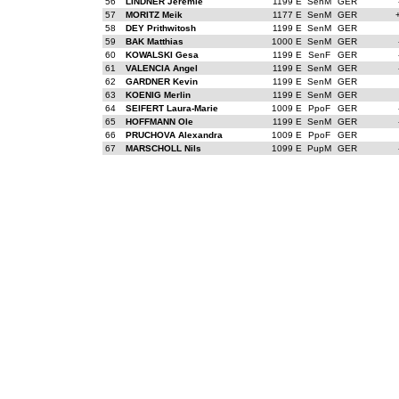
56
LINDNER Jeremie
1199 E
SenM
GER
57
MORITZ Meik
1177 E
SenM
GER
58
DEY Prithwitosh
1199 E
SenM
GER
59
BAK Matthias
1000 E
SenM
GER
60
KOWALSKI Gesa
1199 E
SenF
GER
61
VALENCIA Angel
1199 E
SenM
GER
62
GARDNER Kevin
1199 E
SenM
GER
63
KOENIG Merlin
1199 E
SenM
GER
64
SEIFERT Laura-Marie
1009 E
PpoF
GER
65
HOFFMANN Ole
1199 E
SenM
GER
66
PRUCHOVA Alexandra
1009 E
PpoF
GER
67
MARSCHOLL Nils
1099 E
PupM
GER