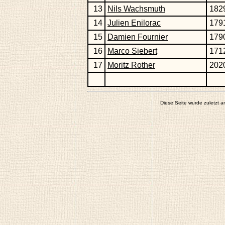
13
Nils Wachsmuth
182
14
Julien Enilorac
179
15
Damien Fournier
179
16
Marco Siebert
171
17
Moritz Rother
202
Diese Seite wurde zuletzt 