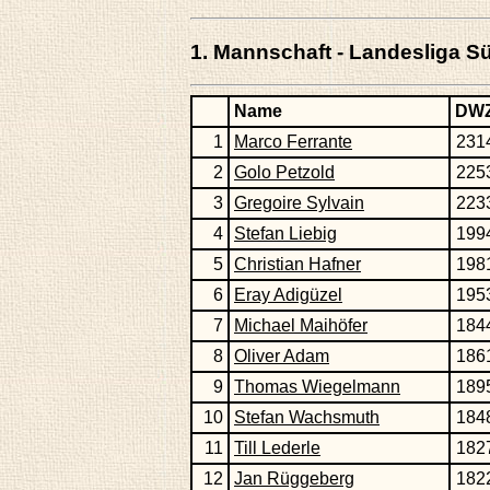
1. Mannschaft - Landesliga S
Name
DW
1
Marco Ferrante
231
2
Golo Petzold
225
3
Gregoire Sylvain
223
4
Stefan Liebig
199
5
Christian Hafner
198
6
Eray Adigüzel
195
7
Michael Maihöfer
184
8
Oliver Adam
186
9
Thomas Wiegelmann
189
10
Stefan Wachsmuth
184
11
Till Lederle
182
12
Jan Rüggeberg
182